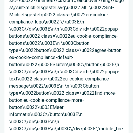
src=\u0022\/themes\/custom\/eindhoven\/img\/logo
s\/sint-michielsgestel.svg\u0022 alt=\u0022Sint-
Michielsgestel\u0022 class=\u0022eu-cookie-
compliance-logo\u0022 \/\u003E\n
\u003C\/div\u003E\n\n \u003Cdiv id=\u0022popup-
buttons\u0022 class=\u0022eu-cookie-compliance-
buttons\u0022\u003E\n \u003Cbutton
type=\u0022button\u0022 class=\u0022agree-button
eu-cookie-compliance-default-
button\u0022\u003ESluiten\u003C\/button\u003E\n
\u003C\/div\u003E\n\n \u003Cdiv id=\u0022popup-
text\u0022 class=\u0022eu-cookie-compliance-
message\u0022\u003E\n \n \u003Cbutton
type=\u0022button\u0022 class=\u0022find-more-
button eu-cookie-compliance-more-
button\u0022\u003EMeer
informatie\u003C\/button\u003E\n
\u003C\/div\u003E\n\n
\u003C\/div\u003E\n\u003C\/div\u003E","mobile_bre