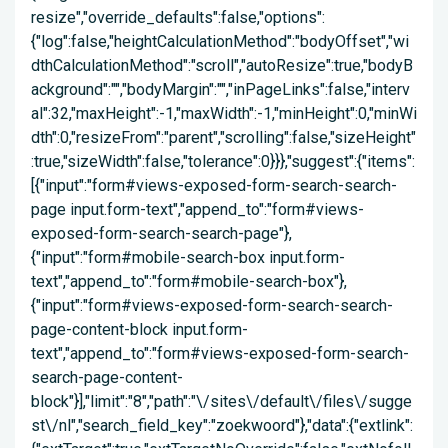
resize","override_defaults":false,"options":
{"log":false,"heightCalculationMethod":"bodyOffset","wi
dthCalculationMethod":"scroll","autoResize":true,"bodyB
ackground":"","bodyMargin":"","inPageLinks":false,"interv
al":32,"maxHeight":-1,"maxWidth":-1,"minHeight":0,"minWi
dth":0,"resizeFrom":"parent","scrolling":false,"sizeHeight"
:true,"sizeWidth":false,"tolerance":0}}},"suggest":{"items":
[{"input":"form#views-exposed-form-search-search-
page input.form-text","append_to":"form#views-
exposed-form-search-search-page"},
{"input":"form#mobile-search-box input.form-
text","append_to":"form#mobile-search-box"},
{"input":"form#views-exposed-form-search-search-
page-content-block input.form-
text","append_to":"form#views-exposed-form-search-
search-page-content-
block"}],"limit":"8","path":"\/sites\/default\/files\/sugge
st\/nl","search_field_key":"zoekwoord"},"data":{"extlink":