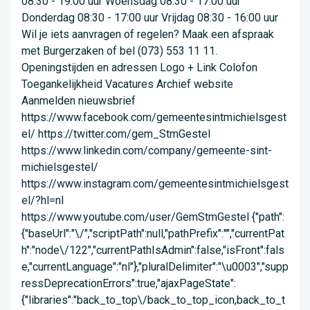
08:30 - 19:00 uur Woensdag 08:30 - 17:00 uur
Donderdag 08:30 - 17:00 uur Vrijdag 08:30 - 16:00 uur
Wil je iets aanvragen of regelen? Maak een afspraak
met Burgerzaken of bel (073) 553 11 11.
Openingstijden en adressen Logo + Link Colofon
Toegankelijkheid Vacatures Archief website
Aanmelden nieuwsbrief
https://www.facebook.com/gemeentesintmichielsgest
el/ https://twitter.com/gem_StmGestel
https://www.linkedin.com/company/gemeente-sint-
michielsgestel/
https://www.instagram.com/gemeentesintmichielsgest
el/?hl=nl
https://www.youtube.com/user/GemStmGestel {"path":
{"baseUrl":"\/","scriptPath":null,"pathPrefix":"","currentPat
h":"node\/122","currentPathIsAdmin":false,"isFront":fals
e,"currentLanguage":"nl"},"pluralDelimiter":"\u0003","supp
ressDeprecationErrors":true,"ajaxPageState":
{"libraries":"back_to_top\/back_to_top_icon,back_to_t