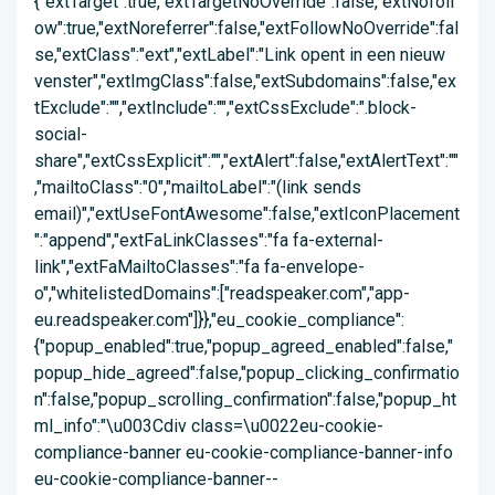
{"extTarget":true,"extTargetNoOverride":false,"extNofoll
ow":true,"extNoreferrer":false,"extFollowNoOverride":fal
se,"extClass":"ext","extLabel":"Link opent in een nieuw
venster","extImgClass":false,"extSubdomains":false,"ex
tExclude":"","extInclude":"","extCssExclude":".block-
social-
share","extCssExplicit":"","extAlert":false,"extAlertText":""
,"mailtoClass":"0","mailtoLabel":"(link sends
email)","extUseFontAwesome":false,"extIconPlacement
":"append","extFaLinkClasses":"fa fa-external-
link","extFaMailtoClasses":"fa fa-envelope-
o","whitelistedDomains":["readspeaker.com","app-
eu.readspeaker.com"]}},"eu_cookie_compliance":
{"popup_enabled":true,"popup_agreed_enabled":false,"
popup_hide_agreed":false,"popup_clicking_confirmatio
n":false,"popup_scrolling_confirmation":false,"popup_ht
ml_info":"\u003Cdiv class=\u0022eu-cookie-
compliance-banner eu-cookie-compliance-banner-info
eu-cookie-compliance-banner--