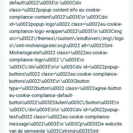
default\u0022\u003E\n \u003Cdiv
class=\u0022popup-content info eu-cookie-
compliance-content\u0022\u003E\n \u003Cdiv
id=\u0022popup-logo\u0022 class=\u0022eu-cookie-
compliance-logo-wrapper\u0022\u003E\n \u003Cimg
src=\u0022\/themes\/custom\/eindhoven\/img\/logo
s\/sint-michielsgestel.svg\u0022 alt=\u0022Sint-
Michielsgestel\u0022 class=\u0022eu-cookie-
compliance-logo\u0022 \/\u003E\n
\u003C\/div\u003E\n\n \u003Cdiv id=\u0022popup-
buttons\u0022 class=\u0022eu-cookie-compliance-
buttons\u0022\u003E\n \u003Cbutton
type=\u0022button\u0022 class=\u0022agree-button
eu-cookie-compliance-default-
button\u0022\u003ESluiten\u003C\/button\u003E\n
\u003C\/div\u003E\n\n \u003Cdiv id=\u0022popup-
text\u0022 class=\u0022eu-cookie-compliance-
message\u0022\u003E\n \u003Cp\u003EDe website
van de gemeente \u003Cstrong\u003ESint-