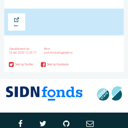
Bron
Gepubliceerd op:
Bron
15 okt. 2020 12:25:17
sint-michielsgestel.nl
Deel op Twitter
Deel op Facebook