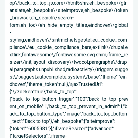
op\/back_to_top_js,core\/html5shiv,eh_bespoke\/gtr
anslate,eh_bespoke\/siteimprove,eh_bespoke\/token
_browser,eh_search\/search-
form,eh_toc\/eh_hide_empty_titles,eindhoven\/global
-
styling,eindhoven\/sintmichielsgestel,eu_cookie_com
pliance\/eu_cookie_compliance_bare,extlink\/drupal.e
xtlink,fontawesome\/fontawesome.svg.shim,iframe_re
sizer\/init,layout_discovery\/twocol,paragraphs\/drup
al.paragraphs.unpublished,radioactivity\/triggers,sugge
st\/suggest.autocomplete,system\/base","theme":"ein
dhoven","theme_token":null},"ajaxTrustedUrl":
{"\/zoeken":true},"back_to_top":
{"back_to_top_button_trigger":"100","back_to_top_prev
ent_on_mobile":1,"back_to_top_prevent_in_admin":1,"b
ack_to_top_button_type":"image","back_to_top_button
_text":"Back to top"},"eh_bespoke":{"siteimprove":
{"token":"6005981"}},"iframeResizer":{"advanced":
{"targetSelectors":".iframe-