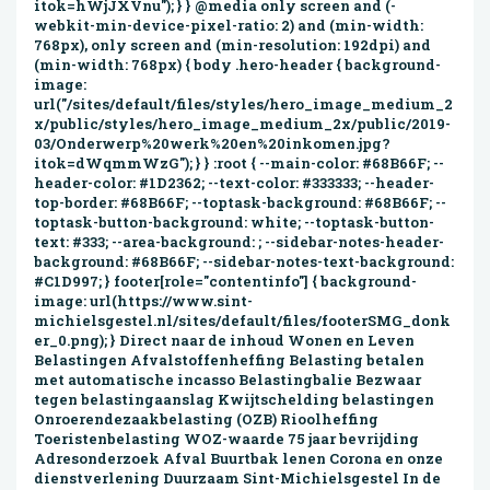
itok=hWjJXVnu"); } } @media only screen and (-
webkit-min-device-pixel-ratio: 2) and (min-width:
768px), only screen and (min-resolution: 192dpi) and
(min-width: 768px) { body .hero-header { background-
image:
url("/sites/default/files/styles/hero_image_medium_2
x/public/styles/hero_image_medium_2x/public/2019-
03/Onderwerp%20werk%20en%20inkomen.jpg?
itok=dWqmmWzG"); } } :root { --main-color: #68B66F; --
header-color: #1D2362; --text-color: #333333; --header-
top-border: #68B66F; --toptask-background: #68B66F; --
toptask-button-background: white; --toptask-button-
text: #333; --area-background: ; --sidebar-notes-header-
background: #68B66F; --sidebar-notes-text-background:
#C1D997; } footer[role="contentinfo"] { background-
image: url(https://www.sint-
michielsgestel.nl/sites/default/files/footerSMG_donk
er_0.png); } Direct naar de inhoud Wonen en Leven
Belastingen Afvalstoffen­heffing Belasting betalen
met automatische incasso Belastingbalie Bezwaar
tegen belastingaanslag Kwijtschelding belastingen
Onroerende­zaak­belasting (OZB) Rioolheffing
Toeristenbelasting WOZ-waarde 75 jaar bevrijding
Adresonderzoek Afval Buurtbak lenen Corona en onze
dienstverlening Duurzaam Sint-Michielsgestel In de