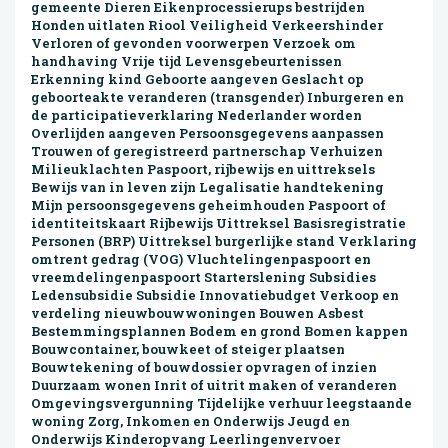
gemeente Dieren Eikenprocessierups bestrijden
Honden uitlaten Riool Veiligheid Verkeershinder
Verloren of gevonden voorwerpen Verzoek om
handhaving Vrije tijd Levens­gebeur­tenissen
Erkenning kind Geboorte aangeven Geslacht op
geboorteakte veranderen (transgender) Inburgeren en
de participatieverklaring Nederlander worden
Overlijden aangeven Persoonsgegevens aanpassen
Trouwen of geregistreerd partnerschap Verhuizen
Milieuklachten Paspoort, rijbewijs en uittreksels
Bewijs van in leven zijn Legalisatie handtekening
Mijn persoonsgegevens geheimhouden Paspoort of
identiteitskaart Rijbewijs Uittreksel Basisregistratie
Personen (BRP) Uittreksel burgerlijke stand Verklaring
omtrent gedrag (VOG) Vluchtelingenpaspoort en
vreemdelingenpaspoort Starterslening Subsidies
Ledensubsidie Subsidie Innovatiebudget Verkoop en
verdeling nieuwbouwwoningen Bouwen Asbest
Bestemmings­plannen Bodem en grond Bomen kappen
Bouwcontainer, bouwkeet of steiger plaatsen
Bouwtekening of bouwdossier opvragen of inzien
Duurzaam wonen Inrit of uitrit maken of veranderen
Omgevings­vergunning Tijdelijke verhuur leegstaande
woning Zorg, Inkomen en Onderwijs Jeugd en
Onderwijs Kinderopvang Leerlingenvervoer