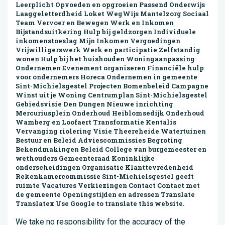
Leerplicht Opvoeden en opgroeien Passend Onderwijs
Laaggeletterd­heid Loket WegWijs Mantelzorg Sociaal
Team Vervoer en Bewegen Werk en Inkomen
Bijstandsuitkering Hulp bij geldzorgen Individuele
inkomenstoeslag Mijn Inkomen Vergoedingen
Vrijwilligers­werk Werk en participatie Zelfstandig
wonen Hulp bij het huishouden Woning­aanpassing
Ondernemen Evenement organiseren Financiële hulp
voor ondernemers Horeca Ondernemen in gemeente
Sint-Michielsgestel Projecten Bomenbeleid Campagne
Winst uit je Woning Centrumplan Sint-Michielsgestel
Gebiedsvisie Den Dungen Nieuwe inrichting
Mercuriusplein Onderhoud Heiblomsedijk Onderhoud
Wamberg en Loofaert Transformatie Kentalis
Vervanging riolering Visie Theereheide Watertuinen
Bestuur en Beleid Adviescommissies Begroting
Bekendmakingen Beleid College van burgemeester en
wethouders Gemeenteraad Koninklijke
onderscheidingen Organisatie Klanttevredenheid
Rekenkamer­commissie Sint-Michielsgestel geeft
ruimte Vacatures Verkiezingen Contact Contact met
de gemeente Openingstijden en adressen Translate
Translatex Use Google to translate this website.
We take no responsibility for the accuracy of the