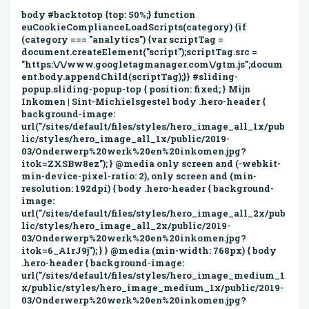
body #backtotop {top: 50%;} function
euCookieComplianceLoadScripts(category) {if
(category === "analytics") {var scriptTag =
document.createElement("script");scriptTag.src =
"https:\/\/www.googletagmanager.com\/gtm.js";docum
ent.body.appendChild(scriptTag);}} #sliding-
popup.sliding-popup-top { position: fixed; } Mijn
Inkomen | Sint-Michielsgestel body .hero-header {
background-image:
url("/sites/default/files/styles/hero_image_all_1x/pub
lic/styles/hero_image_all_1x/public/2019-
03/Onderwerp%20werk%20en%20inkomen.jpg?
itok=ZXSBw8ez"); } @media only screen and (-webkit-
min-device-pixel-ratio: 2), only screen and (min-
resolution: 192dpi) { body .hero-header { background-
image:
url("/sites/default/files/styles/hero_image_all_2x/pub
lic/styles/hero_image_all_2x/public/2019-
03/Onderwerp%20werk%20en%20inkomen.jpg?
itok=6_A1rJ9j"); } } @media (min-width: 768px) { body
.hero-header { background-image:
url("/sites/default/files/styles/hero_image_medium_1
x/public/styles/hero_image_medium_1x/public/2019-
03/Onderwerp%20werk%20en%20inkomen.jpg?