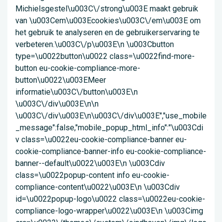
Michielsgestel\u003C\/strong\u003E maakt gebruik
van \u003Cem\u003Ecookies\u003C\/em\u003E om
het gebruik te analyseren en de gebruikerservaring te
verbeteren.\u003C\/p\u003E\n \u003Cbutton
type=\u0022button\u0022 class=\u0022find-more-
button eu-cookie-compliance-more-
button\u0022\u003EMeer
informatie\u003C\/button\u003E\n
\u003C\/div\u003E\n\n
\u003C\/div\u003E\n\u003C\/div\u003E","use_mobile
_message":false,"mobile_popup_html_info":"\u003Cdi
v class=\u0022eu-cookie-compliance-banner eu-
cookie-compliance-banner-info eu-cookie-compliance-
banner--default\u0022\u003E\n \u003Cdiv
class=\u0022popup-content info eu-cookie-
compliance-content\u0022\u003E\n \u003Cdiv
id=\u0022popup-logo\u0022 class=\u0022eu-cookie-
compliance-logo-wrapper\u0022\u003E\n \u003Cimg