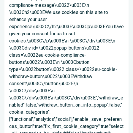
compliance-message\u0022\u003E\n
\u003Ch2\u003EWe use cookies on this site to
enhance your user
experience\u003C\/h2\u003E\u003Cp\u003EYou have
given your consent for us to set
cookies.\u003C\/p\u003E\n \u003C\/div\u003E\n
\u003Cdiv id=\u0022popup-buttons\u0022
class=\u0022eu-cookie-compliance-
buttons\u0022\u003E\n \u003Cbutton
type=\u0022button\u0022 class=\u0022eu-cookie-
withdraw-button\u0022\u003EWithdraw
consent\u003C\/button\u003E\n
\u003C\/div\u003E\n
\u003C\/div\u003E\n\u003C\/div\u003E","withdraw_e
nabled":false,"withdraw_button_on_info_popup":false,"
cookie_categories":
["functional","analytics","social"],"enable_save_preferen
ces_button":true,"fix_first_cookie_category":true,"select