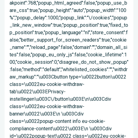
akpoint":768,"popup_html_agreed":false,"popup_use_b
are_css":true,"popup_height":"auto","popup_width":"100
%","popup_delay":1000,"popup_link":"\/cookies","popup
_link_new_window":true,"popup_position":true,"fixed_to
p_position":true,"popup_language":"nl","store_consent":f
alse,"better_support_for_screen_readers":true,"cookie
_name":"","reload_page":false,"domain":"","domain_all_si
tes":false,"popup_eu_only_js":false,"cookie_lifetime":1
00,"cookie_session":0,"disagree_do_not_show_popup"
:false,"method":"default","whitelisted_cookies":"","withdr
aw_markup":"\u003Cbutton type=\u0022button\u0022
class=\u0022eu-cookie-withdraw-
tab\u0022\u003EPrivacy-
instellingen\u003C\/button\u003E\n\u003Cdiv
class=\u0022eu-cookie-withdraw-
banner\u0022\u003E\n \u003Cdiv
class=\u0022popup-content info eu-cookie-
compliance-content\u0022\u003E\n \u003Cdiv
id=\u0022popup-text\u0022 class=\u0022eu-cookie-