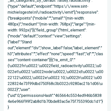
_all_categories_by_default":false},"radioactivity":
{"type":"default","endpoint":"https:\/\/www.sint-
michielsgestel.nl\/radioactivity\/emit"},"responsive":
{"breakpoints":{"mobile":"","small":"(min-width:
480px)","medium":"(min-width: 768px)","large":"(min-
width: 992px)"}},"field_group":{"html_element":
{"mode":"default","context":"view","settings":
{"label":"Stand
out","element":"div","show_label":false,"label_element":"
h3","attributes":"","effect":"none","speed":"fast","id":"","clas
ses":"content-container"}}},"ra_emit_0":"
{\u0022fn\u0022:\u0022field_radioactivity\u0022,\u0
022et\u0022:\u0022node\u0022,\u0022id\u0022:\u00
22122\u0022,\u0022e\u0022:10,\u0022h\u0022:\u00
228324e73f99dbd750f68c3b0322c9280ac21b1d06\u
0022}","user":
{"uid":0,"permissionsHash":"465664c5534ed946b5838
4e6e966f99f2ab8d1b70bde83ac5e75f755390dc1d1"}
}