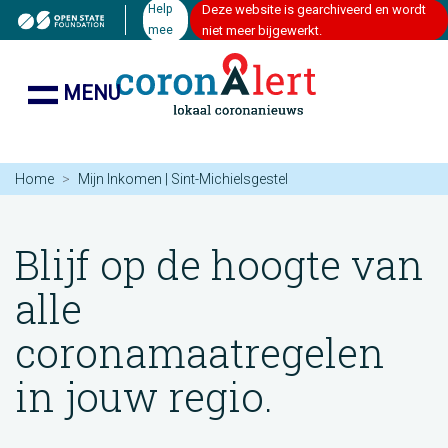
Help
Deze website is gearchiveerd en wordt
mee
niet meer bijgewerkt.
MENU
Home
Mijn Inkomen | Sint-Michielsgestel
Blijf op de hoogte van
alle
coronamaatregelen
in jouw regio.