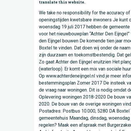
translate this website.
We take no responsibility for the accuracy of the translation. Informatie over corona Laatste nieuws (Financiële) hulp Onze dienstverlening Speciale openingstijden kwetsbare inwoners Je kunt ons bellen via (0411) 65 59 11 Ik ben op zoek naar Achter den Eijngel Home Projecten Achter den Eijngel Op woensdag 19 juli 2017 hebben de gemeente Boxtel, Janssen de Jong Projectontwikkeling en Hazenberg Bouw een anterieure overeenkomst ondertekend voor het nieuwbouwplan “Achter Den Eijngel” te Lennisheuvel. Het plan bestaat uit de ontwikkeling en realisatie van circa 85 woningen. Waarom we Achter den Eijngel bouwen De komende tien jaar moet het aantal woningen in Boxtel flink groeien. Zodat iedereen de kans krijgt om een passende woning in Boxtel te vinden. Dat doen wij onder de naam ‘Boxtel Bouwt’. Boxtel bouwt de komende jaren ruim 1000 nieuwe woningen. Alle nieuw te bouwen woningen zijn duurzaam en toekomstbestendig. Dat geldt ook voor Achter den Eijngel. De woningen en het openbaar gebied krijgen een hoog duurzaamheidsniveau. Zo gaat Achter den Eijngel eruitzien Het plangebied ligt aan de zuidrand van Lennisheuvel, nabij de Mijlstraat, het Rigtpad, De Ploeg en de Heerenbeekloop (waterloop). Er komt een mix van sociale huur- en/of koopwoningen (in de eerste fase minimaal 35%), middeldure en dure koopwoningen. Meer informatie Op www.achterdeneijngel.nl vind je meer informatie over de ontwikkelingen en de verkoop van woningen van Achter den Eijngel. Planning Procedure bestemmingsplan Zomer 2017 De insteek van het bestemmingsplan is flexibel om qua woningaanbod in te kunnen spelen op eventuele veranderingen in de vraag naar woningen. Dit is nodig omdat de bouw van woningen in fases gaat en het nu niet te voorspellen is hoe de woningmarkt er in 2021 uitziet. L Oplevering woningen 2018-2020 De bouw van de woningen gaat in fases. We gaan uit van een oplevering van 45 woningen in de periode van 2018 tot 2020. De bouw van de overige woningen vindt verspreid plaats in de periode 2020-2026. Gemeentehuis Bezoekadres: Markt 1, 5281 AT Boxtel Postadres: Postbus 10.000, 5280 DA Boxtel Telefoon: (0411) 65 59 11 E-mail: gemeente@boxtel.nl Contactformulier Aangepaste openingstijden gemeentehuis Maandag, dinsdag, woensdag van 08:30 - 17:00 Donderdag van 08:30 - 19:30 uur Vrijdag van 08.30 - 12.30 uur Wil je iets aanvragen of regelen? Maak een afspraak met Burgerzaken of bel (0411) 65 59 11. Openingstijden en adressen Logo + Link Colofon Toegankelijkheid Vacatures Archief website Aanmelden nieuwsbrief Facebookpagina gemeente Boxtel Twitterpagina gemeente Boxtel LinkedIn van gemeente Boxtel Instagram van gemeente Boxtel YouTube kanaal van gemeente Boxtel {"path":{"baseUrl":"\/","scriptPath":null,"pathPrefix":"","currentPath":"node\/72","currentPathIsAdmin":false,"isFront":false,"currentLanguage":"nl"},"pluralDelimiter":"\u0003","suppressDeprecationErrors":true,"ajaxPageState":{"libraries":"back_to_top\/back_to_top_icon,back_to_top\/back_to_top_js,core\/drupal.collaps