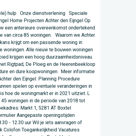
ogo\u0022 \/\u003E\n \u003C\/div\u003E\n\n \u003Cdiv id=\u0022popup-buttons\u0022 class=\u0022eu-cookie-compliance-buttons\u0022\u003E\n \u003Cbutton type=\u0022button\u0022 class=\u0022agree-button eu-cookie-compliance-default-button\u0022\u003ESluiten\u003C\/button\u003E\n \u003C\/div\u003E\n\n \u003Cdiv id=\u0022popup-text\u0022 class=\u0022eu-cookie-compliance-message\u0022\u003E\n \n \u003Cbutton type=\u0022button\u0022 class=\u0022find-more-button eu-cookie-compliance-more-button\u0022\u003EMeer informatie\u003C\/button\u003E\n \u003C\/div\u003E\n\n \u003C\/div\u003E\n\u003C\/div\u003E","mobile_breakpoint":768,"popup_html_agreed":false,"popup_use_bare_css":true,"popup_height":"auto","popup_width":"100%","popup_delay":1000,"popup_link":"\/cookies","popup_link_new_window":true,"popup_position":true,"fixed_top_position":true,"popup_language":"nl","store_consent":false,"better_support_for_screen_readers":true,"cookie_name":"","reload_page":false,"domain":"","domain_all_sites":false,"popup_eu_only_js":false,"cookie_lifetime":100,"cookie_session":0,"disagree_do_not_show_popup":false,"method":"default","whitelisted_cookies":"","withdraw_markup":"\u003Cbutton type=\u0022button\u0022 class=\u0022eu-cookie-withdraw-tab\u0022\u003EPrivacy-instellingen\u003C\/button\u003E\n\u003Cdiv class=\u0022eu-cookie-withdraw-banner\u0022\u003E\n \u003Cdiv class=\u0022popup-content info eu-cookie-compliance-content\u0022\u003E\n \u003Cdiv id=\u0022popup-text\u0022 class=\u0022eu-cookie-compliance-message\u0022\u003E\n \u003Ch2\u003EWe use cookies on this site to enhance your user experience\u003C\/h2\u003E\u003Cp\u003EYou have given your consent for us to set cookies.\u003C\/p\u003E\n \u003C\/div\u003E\n \u003Cdiv id=\u0022popup-buttons\u0022 class=\u0022eu-cookie-compliance-buttons\u0022\u003E\n \u003Cbutton type=\u0022button\u0022 class=\u0022eu-cookie-withdraw-button\u0022\u003EWithdraw consent\u003C\/button\u003E\n \u003C\/div\u003E\n \u003C\/div\u003E\n\u003C\/div\u003E","withdraw_enabled":false,"withdraw_button_on_info_popup":false,"cookie_categories":["functional","analytics","social"],"enable_save_preferences_button":true,"fix_first_cookie_category":true,"select_all_categories_by_default":false},"radioactivity":{"type":"default","endpoint":"https:\/\/www.boxtel.nl\/radioactivity\/emit"},"responsive":{"breakpoints":{"mobile":"","small":"(min-width: 480px)","medium":"(min-width: 768px)","large":"(min-width: 992px)"}},"ra_emit_0":"{\u0022fn\u0022:\u0022field_radioactivity\u0022,\u0022et\u0022:\u0022node\u0022,\u0022id\u0022:\u002272\u0022,\u0022e\u0022:10,\u0022h\u0022:\u002299a7235ac7b2040bb5d4c8d44f96696d644c8e95\u0022}","field_group":{"html_element":{"mode":"default","context":"view","settings":{"id