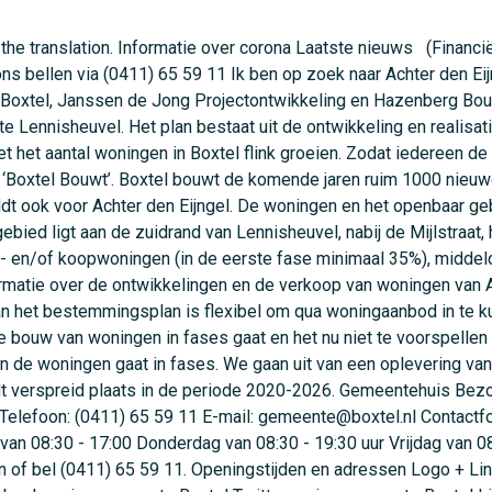
e,core\/html5shiv,eh_bespoke\/gtranslate,eh_bespoke\/project_phases,eh_bespoke\/siteimprove,eh_bespoke\/token_browser,eh_search\/search-form,eh_toc\/eh_hide_empty_titles,eindhoven\/boxtel,eindhoven\/global-styling,eu_cookie_compliance\/eu_cookie_compliance_bare,extlink\/drupal.extlink,fontawesome\/fontawesome.svg.shim,iframe_resizer\/init,paragraphs\/drupal.paragraphs.unpublished,radioactivity\/triggers,suggest\/suggest.autocomplete,system\/base","theme":"eindhoven","theme_token":null},"ajaxTrustedUrl":{"\/zoeken":true},"back_to_top":{"back_to_top_button_trigger":"100","back_to_top_prevent_on_mobile":1,"back_to_top_prevent_in_admin":1,"back_to_top_button_type":"image","back_to_top_button_text":"Back to top"},"eh_bespoke":{"siteimprove":{"token":"6005981"}},"iframeResizer":{"advanced":{"targetSelectors":".iframe-resize","override_defaults":false,"options":{"log":false,"heightCalculationMethod":"bodyOffset","widthCalculationMethod":"scroll","autoResize":true,"bodyBackground":"","bodyMargin":"","inPageLinks":false,"interval":32,"maxHeight":-1,"maxWidth":-1,"minHeight":0,"minWidth":0,"resizeFrom":"parent","scrolling":false,"sizeHeight":true,"sizeWidth":false,"tolerance":0}}},"suggest":{"items":[{"input":"form#views-exposed-form-search-search-page input.form-text","append_to":"form#views-exposed-form-search-search-page"},{"input":"form#mobile-search-box input.form-text","append_to":"form#mobile-search-box"},{"input":"form#views-exposed-form-search-search-page-content-block input.form-text","append_to":"form#views-exposed-form-search-search-page-content-block"}],"limit":"8","path":"\/sites\/default\/files\/suggest\/nl","search_field_key":"zoekwoord"},"data":{"extlink":{"extTarget":true,"extTargetNoOverride":false,"extNofollow":true,"extNoreferrer":false,"extFollowNoOverride":false,"extClass":"ext","extLabel":"Link opent in een nieuw venster","extImgClass":false,"extSubdomains":false,"extExclude":"","extInclude":"","extCssExclude":".block-social-share","extCssExplicit":"","extAlert":false,"extAlertText":"","mailtoClass":"0","mailtoLabel":"(link sends email)","extUseFontAwesome":false,"extIconPlacement":"append","extFaLinkClasses":"fa fa-external-link","extFaMailtoClasses":"fa fa-envelope-o","whitelistedDomains":["readspeaker.com","app-eu.readspeaker.com"]}},"eu_cookie_compliance":{"popup_enabled":true,"popup_agreed_enabled":false,"popup_hide_agreed":false,"popup_clicking_confirmation":false,"popup_scrolling_confirmation":false,"popup_html_info":"\u003Cdiv class=\u0022eu-cookie-compliance-banner eu-cookie-compliance-banner-info eu-cookie-compliance-banner--default\u0022\u003E\n \u003Cdiv class=\u0022popup-content info eu-cookie-compliance-content\u0022\u003E\n \u003Cdiv id=\u0022popup-logo\u0022 class=\u0022eu-cookie-compliance-logo-wrapper\u0022\u003E\n \u003Cimg src=\u0022\/themes\/custom\/eindhoven\/img\/logos\/boxtel.svg\u0022 alt=\u0022Boxtel\u0022 class=\u0022eu-cookie-compliance-logo\u0022 \/\u003E\n \u003C\/div\u003E\n\n \u003Cdiv id=\u0022popup-buttons\u0022 class=\u0022eu-cookie-compliance-buttons\u0022\u003E\n \u003Cbutton type=\u0022button\u0022 class=\u0022agree-button eu-cookie-compliance-default-button\u0022\u003ESluiten\u003C\/button\u003E\n \u003C\/div\u003E\n\n \u003Cdiv id=\u0022popup-text\u0022 class=\u0022eu-cookie-compliance-message\u0022\u003E\n \u003Cp\u003EDe website van de gemeente \u003Cstrong\u003EBoxtel\u003C\/strong\u003E maakt gebruik van \u003Cem\u003Ecookies\u003C\/em\u003E om het gebruik te analyseren en de gebruikerservaring te verbeteren.\u003C\/p\u003E\n \u003Cbutton type=\u0022button\u0022 class=\u0022find-more-button eu-cookie-compliance-more-button\u0022\u003EMeer informatie\u003C\/button\u003E\n \u003C\/div\u003E\n\n \u003C\/div\u003E\n\u003C\/div\u003E","use_mobile_message":false,"mobile_popup_html_info":"\u003Cdiv class=\u0022eu-cookie-compliance-banner eu-cookie-compliance-banner-info eu-cookie-compliance-banner--default\u0022\u003E\n \u003Cdiv class=\u0022popup-content info eu-cookie-compliance-content\u0022\u003E\n \u003Cdiv id=\u0022popup-logo\u0022 class=\u0022eu-cookie-compliance-logo-wrapper\u0022\u003E\n \u003Cimg src=\u0022\/themes\/custom\/eindhoven\/img\/logos\/boxtel.svg\u0022 alt=\u0022Boxtel\u0022 class=\u0022eu-cookie-compliance-l