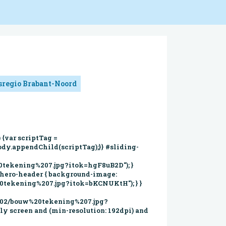
sregio Brabant-Noord
 {var scriptTag =
dy.appendChild(scriptTag);}} #sliding-
20tekening%207.jpg?itok=hgF8uB2D"); }
 .hero-header { background-image:
20tekening%207.jpg?itok=bKCNUKtH"); } }
9-02/bouw%20tekening%207.jpg?
ly screen and (min-resolution: 192dpi) and