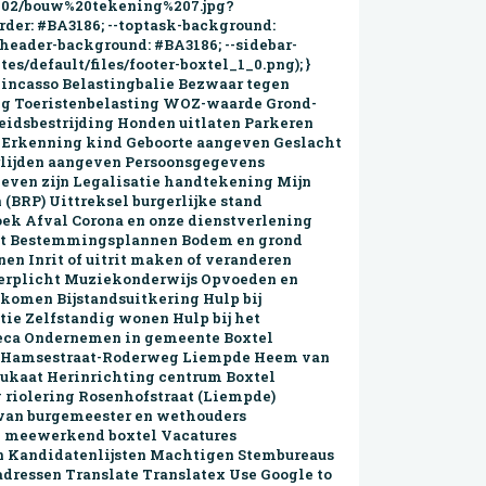
9-02/bouw%20tekening%207.jpg?
border: #BA3186; --toptask-background:
s-header-background: #BA3186; --sidebar-
es/default/files/footer-boxtel_1_0.png); }
 incasso Belastingbalie Bezwaar tegen
ing Toeristen­belasting WOZ-waarde Grond­
eids­bestrijding Honden uitlaten Parkeren
n Erkenning kind Geboorte aangeven Geslacht
erlijden aangeven Persoonsgegevens
 leven zijn Legalisatie handtekening Mijn
 (BRP) Uittreksel burgerlijke stand
ek Afval Corona en onze dienstverlening
t Bestemmings­plannen Bodem en grond
n Inrit of uitrit maken of veranderen
eerplicht Muziekonderwijs Opvoeden en
komen Bijstandsuitkering Hulp bij
ie Zelfstandig wonen Hulp bij het
eca Ondernemen in gemeente Boxtel
el Hamse­straat-Roderweg Liempde Heem van
ukaat Her­inrich­ting centrum Boxtel
 riolering Rosenhofstraat (Liempde)
 van burgemeester en wethouders
d meewerkend boxtel Vacatures
en Kandidatenlijsten Machtigen Stembureaus
ressen Translate Translatex Use Google to