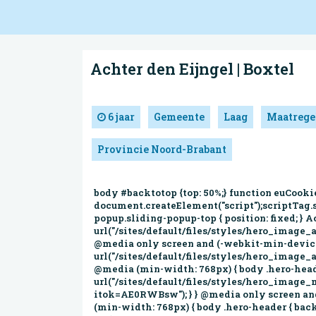
Achter den Eijngel | Boxtel
6 jaar
Gemeente
Laag
Maatrege
Provincie Noord-Brabant
body #backtotop {top: 50%;} function euCooki
document.createElement("script");scriptTag.
popup.sliding-popup-top { position: fixed; } 
url("/sites/default/files/styles/hero_imag
@media only screen and (-webkit-min-device-p
url("/sites/default/files/styles/hero_imag
@media (min-width: 768px) { body .hero-hea
url("/sites/default/files/styles/hero_ima
itok=AE0RWBsw"); } } @media only screen and 
(min-width: 768px) { body .hero-header { ba