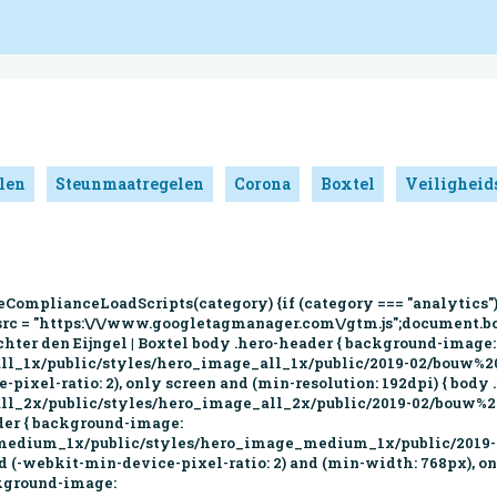
len
Steunmaatregelen
Corona
Boxtel
Veiligheid
eComplianceLoadScripts(category) {if (category === "analytics")
src = "https:\/\/www.googletagmanager.com\/gtm.js";document.bo
Achter den Eijngel | Boxtel body .hero-header { background-image:
e_all_1x/public/styles/hero_image_all_1x/public/2019-02/bouw%
ixel-ratio: 2), only screen and (min-resolution: 192dpi) { body
e_all_2x/public/styles/hero_image_all_2x/public/2019-02/bouw%
der { background-image:
ge_medium_1x/public/styles/hero_image_medium_1x/public/201
(-webkit-min-device-pixel-ratio: 2) and (min-width: 768px), on
ckground-image: