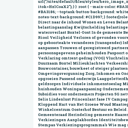
url("/sites/default/files/styles/hero_ima
itok=HzlCoaX2"); } } :root { --main-color: #BA
#BA3186; --toptask-button-background: white; 
notes-text-background: #C1D997; } footer[role
Direct naar de inhoud Wonen en Leven Belas­
belastingaanslag Kwijtschelding belastingen
water­over­last Boxtel-Oost In de gemeente B
Riool Veiligheid Verloren of gevonden voor
op geboorteakte veranderen (transgender) I
aanpassen Trouwen of geregistreerd partnersc
persoons­gegevens geheim­houden Paspoort of 
Verklaring omtrent gedrag (VOG) Vluchteli
Duurzaam Boxtel Milieuklachten Verkeersh
Bouwcontainer, bouwkeet of steiger plaatsen
Omgevings­vergunning Zorg, Inkomen en Ond
opgroeien Passend onderwijs Laaggeletterd­
geldzorgen Individuele inkomenstoeslag Mij
huishouden Woningaanpassing Ondernemen E
Subsidies voor ondernemers Projecten 5G ne
Selis Lindenlust Princen­lant fase IV Campa
Kloppend Hart van Het Groene Woud Maat­reg
Winkel­centrum Oosterhof Bestuur en Belei
Gemeenteraad Herindeling gemeente Haaren 
Verkiezingen Aanplakborden Identiteitsbewi
Stempas Verkiezingsprogramma's Wie mag st