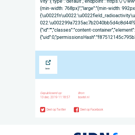
Bron
Gepubliceerd op:
Bron
13 dec. 2019 11:18:57
boxtel.nl
Deel op Twitter
Deel op Facebook