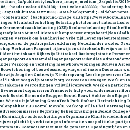
ge_medium_2x/public/styles/hero_image_medium_2x/public/201
3186; --header-color: #BA3186; --text-color: #333333; --header-top-
--toptask-button-text: #333; --area-background: ; --sidebar-note
="contentinfo"] { background-image: url(https://www.boxtel.nl/sit
tingen Afvalstoffen­heffing Belasting betalen met automatische
 Onroerende­zaak­belas­ting (OZB) Reclame­belasting Rioolheff
egraafplaats Munsel Dieren Eiken­processie­rups bestrijden Gladh
werpen Verzoek om handhaving Vrije tijd Levens­gebeur­tenis­se
nburgeren en de participatie­verklaring Nederlander worden Ov
hap Verhuizen Paspoort, rijbewijs en uittreksels Bewijs van in
identiteitskaart Rijbewijs Uittreksel Basisregistratie Personen
ngenpaspoort en vreemdelingenpaspoort Subsidies Adresonderzo
inder Verkoop en verdeling nieuwbouwwoningen Bouwen Asbes
 Bouwtekening of bouwdossier opvragen of inzien Duurzaam wone
erwijs Jeugd en Onderwijs Kinderopvang Leerlingenvervoer L
heid Loket WegWijs Mantelzorg Vervoer en Bewegen Werk en In
n Inkomen Vergoedingen Vrijwilligerswerk Werk en participat
venement organiseren Financiële hulp voor ondernemers Hor
twerk Boxtel Binnen de Bruggen Boxtel Bouwt Achter den Eijng
gne Winst uit je Woning GreenTech Park Brabant Herinrichting D
elen­pakket PHS Boxtel Move'31 Verkoop Villa Phaf Vervanging
d Advies­commissies Begroting Bekendmakingen Beleid College
Koninklijke onderscheidingen Organisatie Klant­tevredenhei
js verplicht bij verkiezingen Informatie voor politieke partij
emmen? Contact Contact met de gemeente Openingstijden en ad