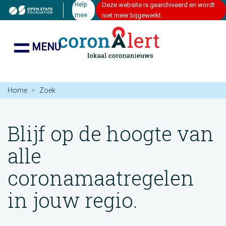
Help
Deze website is gearchiveerd en wordt
mee
niet meer bijgewerkt.
MENU
Home
Zoek
Blijf op de hoogte van
alle
coronamaatregelen
in jouw regio.