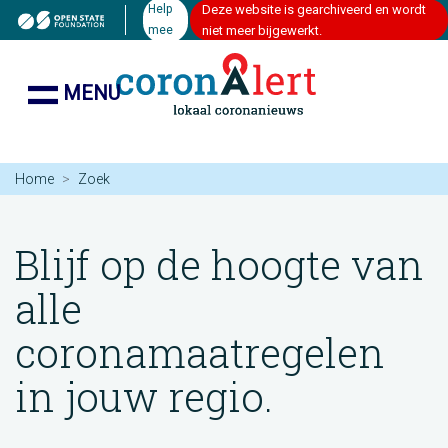
Help
Deze website is gearchiveerd en wordt
mee
niet meer bijgewerkt.
MENU
Home
Zoek
Blijf op de hoogte van
alle
coronamaatregelen
in jouw regio.