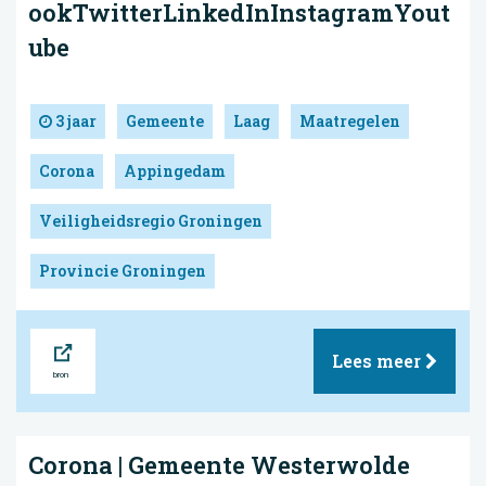
ookTwitterLinkedInInstagramYout
ube
3 jaar
Gemeente
Laag
Maatregelen
Corona
Appingedam
Veiligheidsregio Groningen
Provincie Groningen
Bron
Lees meer
Corona | Gemeente Westerwolde