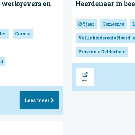
r werkgevers en
Heerdenaar in be
5 jaar
Gemeente
L
len
Corona
Veiligheidsregio Noord- 
Provincie Gelderland
nd
Bron
Lees meer