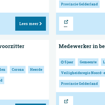
Provincie Gelderland
Bron
Lees meer
voorzitter
Medewerker in be
5 jaar
Gemeente
L
len
Corona
Heerde
Veiligheidsregio Noord- 
nd
Provincie Gelderland
Bron