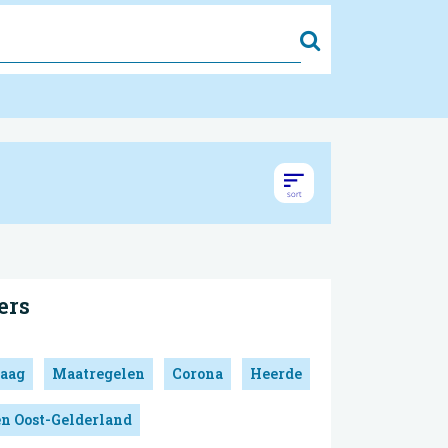
Zoek
ers
aag
Maatregelen
Corona
Heerde
en Oost-Gelderland