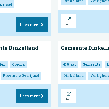
Dinkelland
Veilighei
rijssel
Bron
Lees meer
nte Dinkelland
Gemeente Dinkell
len
Corona
6 jaar
Gemeente
L
Provincie Overijssel
Dinkelland
Veilighei
Bron
Lees meer