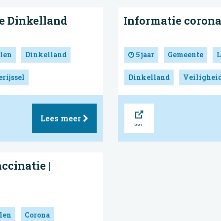
e Dinkelland
Informatie corona
len
Dinkelland
5 jaar
Gemeente
L
rijssel
Dinkelland
Veilighei
Bron
Lees meer
ccinatie |
len
Corona