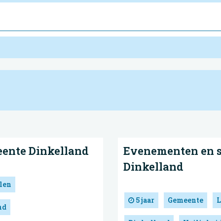
eente Dinkelland
Evenementen en 
Dinkelland
len
5 jaar
Gemeente
L
nd