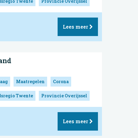
dsregio Twente
Provincie Overijssel
Lees meer
and
aag
Maatregelen
Corona
dsregio Twente
Provincie Overijssel
Lees meer