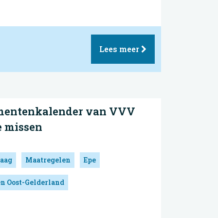
Lees meer
ementenkalender van VVV
te missen
aag
Maatregelen
Epe
en Oost-Gelderland