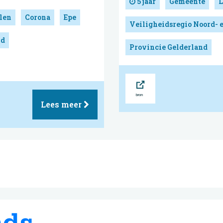
5 jaar
Gemeente
L
len
Corona
Epe
Veiligheidsregio Noord- 
nd
Provincie Gelderland
Bron
Lees meer