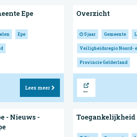
meente Epe
Overzicht
elen
Epe
5 jaar
Gemeente
L
nd
Veiligheidsregio Noord- 
Provincie Gelderland
Bron
Lees meer
e - Nieuws -
Toegankelijkheid
pe