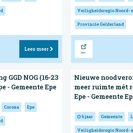
nd
Veiligheidsregio Noord- 
Provincie Gelderland
Bron
Lees meer
ing GGD NOG (16-23
Nieuwe noodveror
Epe - Gemeente Epe
meer ruimte mét re
Epe - Gemeente Ep
Corona
Epe
6 jaar
Gemeente
L
nd
Veiligheidsregio Noord- 