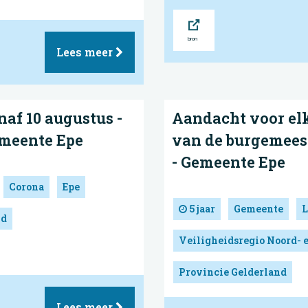
Bron
Lees meer
af 10 augustus -
Aandacht voor el
emeente Epe
van de burgemeeste
- Gemeente Epe
Corona
Epe
5 jaar
Gemeente
L
nd
Veiligheidsregio Noord- 
Provincie Gelderland
Lees meer