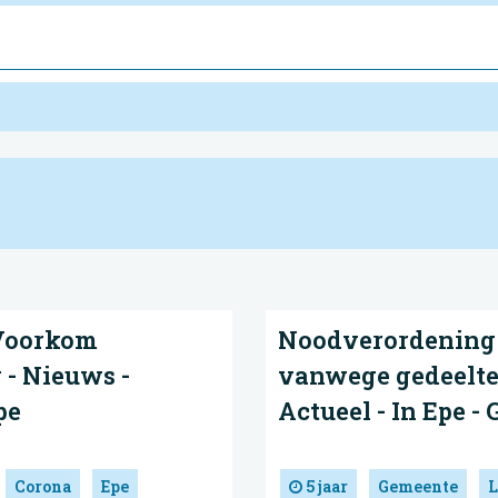
 Voorkom
Noodverordening 
 - Nieuws -
vanwege gedeelte
pe
Actueel - In Epe -
Corona
Epe
5 jaar
Gemeente
L