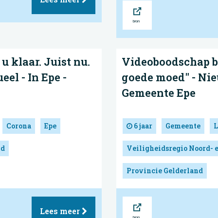
Bron
u klaar. Juist nu.
Videoboodschap b
eel - In Epe -
goede moed" - Nieu
Gemeente Epe
Corona
Epe
6 jaar
Gemeente
L
nd
Veiligheidsregio Noord- 
Provincie Gelderland
Bron
Lees meer