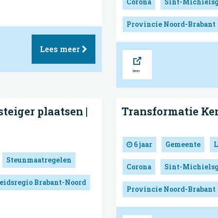
Corona
Sint-Michielsg
Provincie Noord-Brabant
Lees meer
Bron
teiger plaatsen |
Transformatie Ken
6 jaar
Gemeente
L
Steunmaatregelen
Corona
Sint-Michielsg
eidsregio Brabant-Noord
Provincie Noord-Brabant