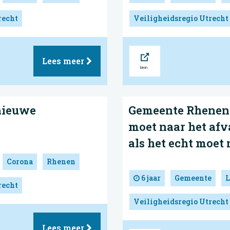
recht
Veiligheidsregio Utrecht
Bron
Lees meer
 nieuwe
Gemeente Rhenen -
moet naar het afv
als het echt moet
Corona
Rhenen
6 jaar
Gemeente
L
recht
Veiligheidsregio Utrecht
Lees meer