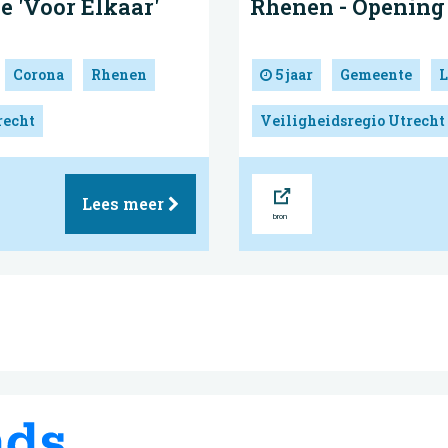
 'Voor Elkaar'
Rhenen - Opening
Corona
Rhenen
5 jaar
Gemeente
L
recht
Veiligheidsregio Utrecht
Bron
Lees meer