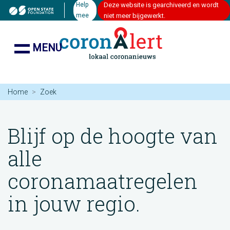
Help
Deze website is gearchiveerd en wordt
mee
niet meer bijgewerkt.
MENU
Home
Zoek
Blijf op de hoogte van
alle
coronamaatregelen
in jouw regio.