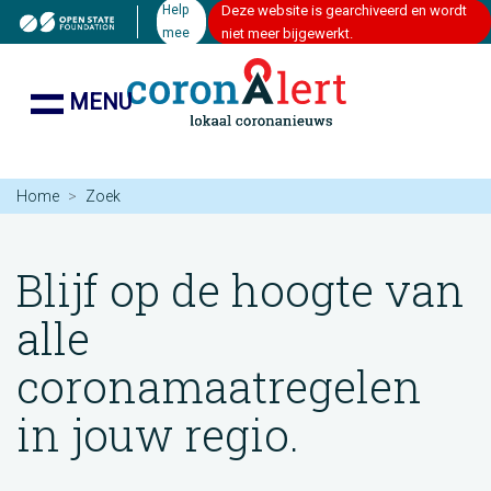
Help
Deze website is gearchiveerd en wordt
mee
niet meer bijgewerkt.
MENU
Home
Zoek
Blijf op de hoogte van
alle
coronamaatregelen
in jouw regio.