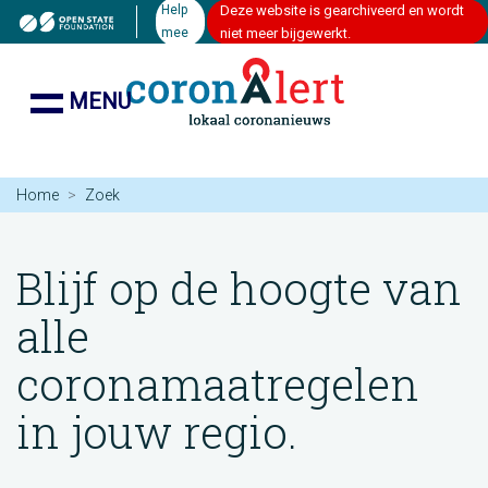
Help
Deze website is gearchiveerd en wordt
mee
niet meer bijgewerkt.
MENU
Home
Zoek
Blijf op de hoogte van
alle
coronamaatregelen
in jouw regio.