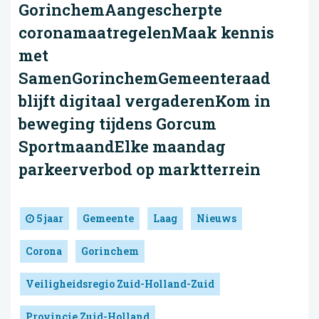
GorinchemAangescherpte
coronamaatregelenMaak kennis
met
SamenGorinchemGemeenteraad
blijft digitaal vergaderenKom in
beweging tijdens Gorcum
SportmaandElke maandag
parkeerverbod op marktterrein
5 jaar
Gemeente
Laag
Nieuws
Corona
Gorinchem
Veiligheidsregio Zuid-Holland-Zuid
Provincie Zuid-Holland