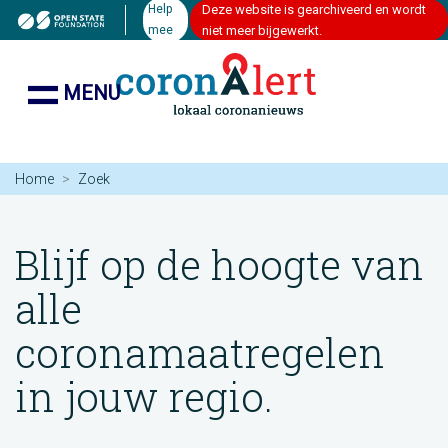
Help
Deze website is gearchiveerd en wordt
mee
niet meer bijgewerkt.
MENU
Home
Zoek
Blijf op de hoogte van
alle
coronamaatregelen
in jouw regio.