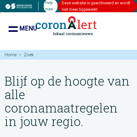
Help
Deze website is gearchiveerd en wordt
mee
niet meer bijgewerkt.
MENU
Home
Zoek
Blijf op de hoogte van
alle
coronamaatregelen
in jouw regio.