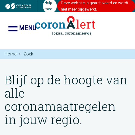
Help
Deze website is gearchiveerd en wordt
mee
niet meer bijgewerkt.
MENU
Home
Zoek
Blijf op de hoogte van
alle
coronamaatregelen
in jouw regio.